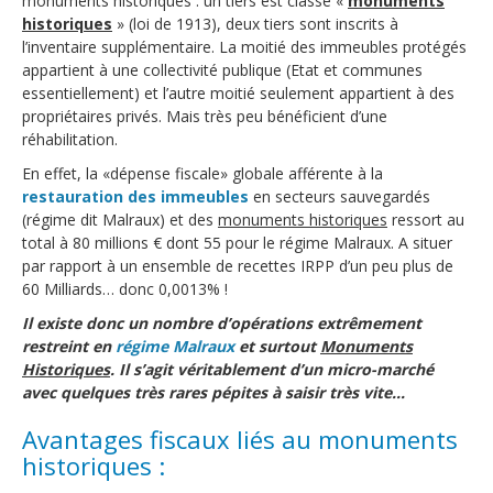
monuments historiques : un tiers est classé «
monuments
historiques
» (loi de 1913), deux tiers sont inscrits à
l’inventaire supplémentaire. La moitié des immeubles protégés
appartient à une collectivité publique (Etat et communes
essentiellement) et l’autre moitié seulement appartient à des
propriétaires privés. Mais très peu bénéficient d’une
réhabilitation.
En effet, la «dépense fiscale» globale afférente à la
restauration des immeubles
en secteurs sauvegardés
(régime dit Malraux) et des
monuments historiques
ressort au
total à 80 millions € dont 55 pour le régime Malraux. A situer
par rapport à un ensemble de recettes IRPP d’un peu plus de
60 Milliards… donc 0,0013% !
Il existe donc un nombre d’opérations extrêmement
restreint en
régime Malraux
et surtout
Monuments
Historiques
. Il s’agit véritablement d’un micro-marché
avec quelques très rares pépites à saisir très vite…
Avantages fiscaux liés au monuments
historiques :