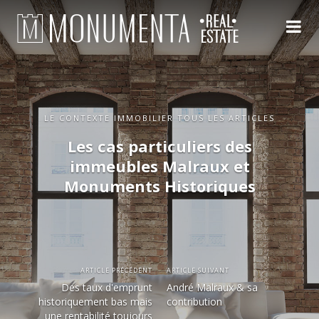
LE CONTEXTE IMMOBILIER TOUS LES ARTICLES
Les cas particuliers des
immeubles Malraux et
Monuments Historiques
ARTICLE PRÉCÉDENT
ARTICLE SUIVANT
Des taux d'emprunt
André Malraux & sa
historiquement bas mais
contribution
une rentabilité toujours