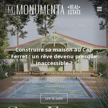
A LA UNE
Construire sa maison au Cap
Ferret : un rêve devenu presque
inaccessible ?
Construire sa maison au Cap Ferret : un rêve devenu presque
inaccessible ? Depuis plusieurs décennies, le Cap Ferret exerce
une fascination particulière. Entre le Bassin d’Arcachon et l’océan
Atlantique, […]
Lire la suite