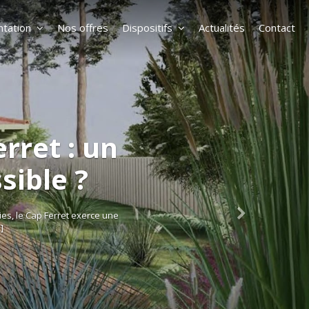
tation
Nos offres
Dispositifs
Actualités
Contact
rret : un
sible ?
es, le Cap Ferret exerce une
]