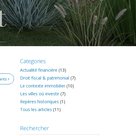
Categories
Actualité financière
(13)
Droit fiscal & patrimonial
(7)
vants
Le contexte immobilier
(10)
Les villes où investir
(7)
Repères historiques
(1)
Tous les articles
(11)
Rechercher