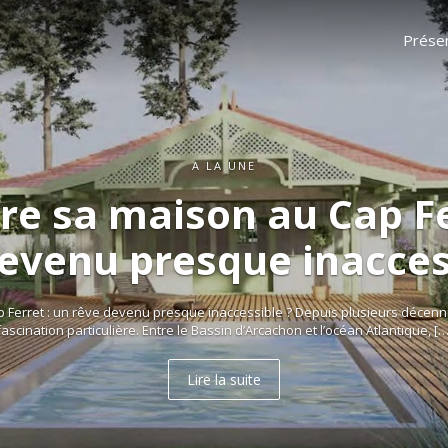
Présen
A LA UNE
re sa maison au Cap Fe
evenu presque inacces
 Ferret : un rêve devenu presque inaccessible ? Depuis plusieurs décenni
fascination particulière. Entre le Bassin d’Arcachon et l’océan Atlantique, […
Lire la suite