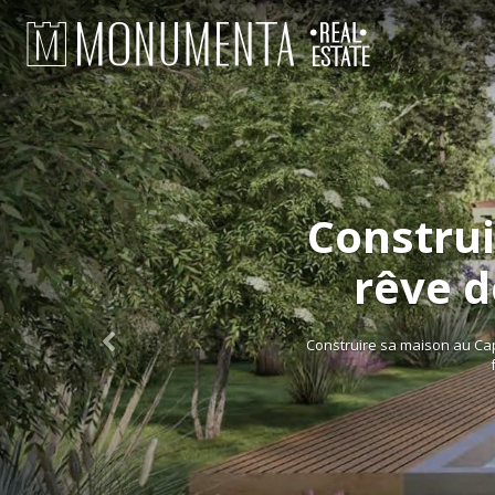
Construi
rêve d
Construire sa maison au Cap