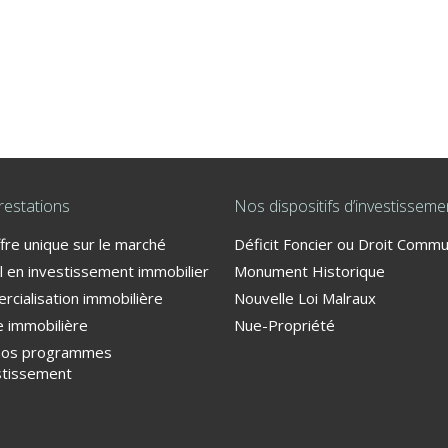
restations
Nos dispositifs d’investisseme
fre unique sur le marché
Déficit Foncier ou Droit Comm
l en investissement immobilier
Monument Historique
cialisation immobilière
Nouvelle Loi Malraux
 immobilière
Nue-Propriété
nos programmes
stissement