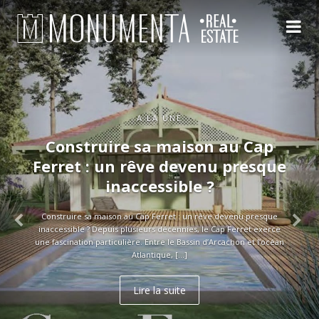
A LA UNE
Construire sa maison au Cap
Ferret : un rêve devenu presque
inaccessible ?
Construire sa maison au Cap Ferret : un rêve devenu presque
inaccessible ? Depuis plusieurs décennies, le Cap Ferret exerce
une fascination particulière. Entre le Bassin d’Arcachon et l’océan
Atlantique, […]
Lire la suite