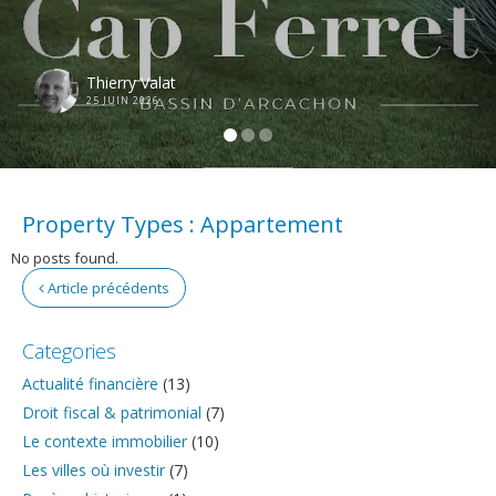
Thierry Valat
25 JUIN 2026
Property Types :
Appartement
No posts found.
Article précédents
Categories
Actualité financière
(13)
Droit fiscal & patrimonial
(7)
Le contexte immobilier
(10)
Les villes où investir
(7)