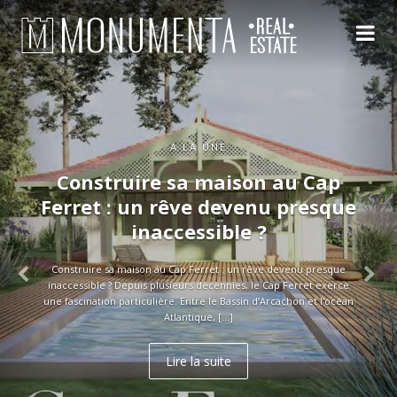
A LA UNE
Construire sa maison au Cap
Ferret : un rêve devenu presque
inaccessible ?
Construire sa maison au Cap Ferret : un rêve devenu presque
inaccessible ? Depuis plusieurs décennies, le Cap Ferret exerce
une fascination particulière. Entre le Bassin d’Arcachon et l’océan
Atlantique, […]
Lire la suite