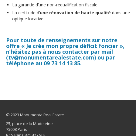
La garantie d’une non-requalification fiscale
La certitude d’
une rénovation de haute qualité
dans une
optique locative
Pour toute de renseignements sur notre
offre « Je crée mon propre déficit foncier »,
n’hésitez pas à nous contacter par mail
(tv@monumentarealestate.com) ou par
téléphone au 09 73 14 13 85.
© 2023 Monumenta Real Estate
25, place de la Madeleine
75008 Paris
RCS Paris 821 427 903