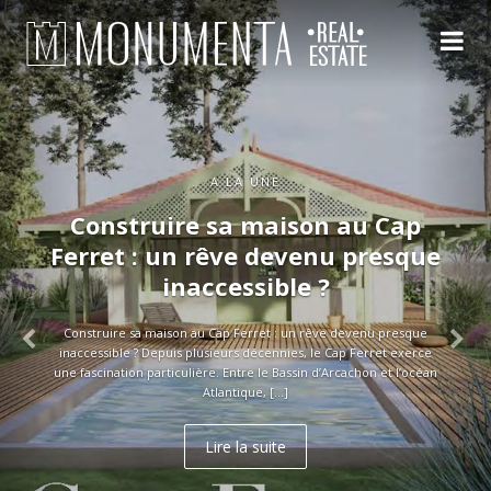
A LA UNE
Construire sa maison au Cap
Ferret : un rêve devenu presque
inaccessible ?
Construire sa maison au Cap Ferret : un rêve devenu presque
inaccessible ? Depuis plusieurs décennies, le Cap Ferret exerce
une fascination particulière. Entre le Bassin d’Arcachon et l’océan
Atlantique, […]
Lire la suite