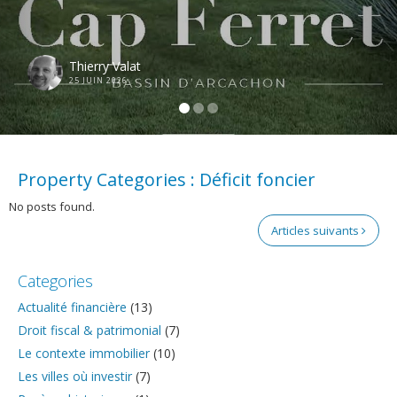
Thierry Valat
25 JUIN 2026
Property Categories :
Déficit foncier
No posts found.
Articles suivants
Categories
Actualité financière
(13)
Droit fiscal & patrimonial
(7)
Le contexte immobilier
(10)
Les villes où investir
(7)