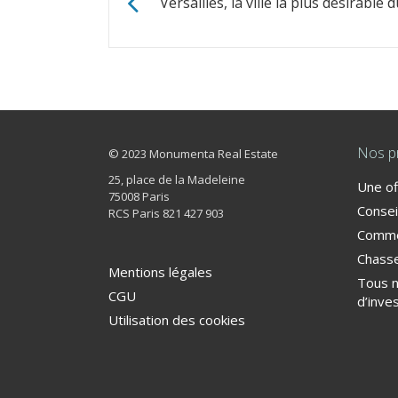
Versailles, la ville la plus désirable
Nos p
© 2023 Monumenta Real Estate
25, place de la Madeleine
Une of
75008 Paris
Consei
RCS Paris 821 427 903
Commer
Chasse
Mentions légales
Tous 
CGU
d’inve
Utilisation des cookies