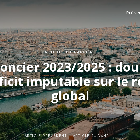
Présen
ACTUALITÉ FINANCIÈRE
Foncier 2023/2025 : d
ficit imputable sur le 
global
ARTICLE PRÉCÉDENT
ARTICLE SUIVANT