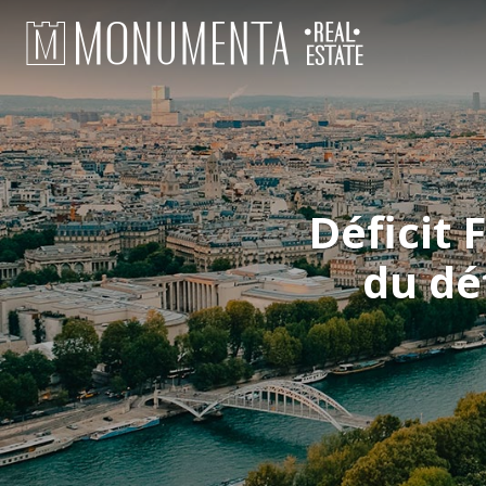
Déficit 
du dé