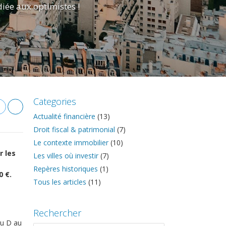
iée aux optimistes !
Categories
Actualité financière
(13)
Droit fiscal & patrimonial
(7)
Le contexte immobilier
(10)
r les
Les villes où investir
(7)
Repères historiques
(1)
0 €.
Tous les articles
(11)
Rechercher
ou D au