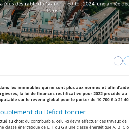
e la plus désirable du Grand-
Édito : 2024, une année déd
Paris ?
dans les immeubles qui ne sont plus aux normes et afin d’aide
rgivores, la loi de finances rectificative pour 2022 procède au
utable sur le revenu global pour le porter de 10 700 € à 21 40
doublement du Déficit foncier
tué au choix du contribuable, celui-ci devra effectuer des travaux de
e classe énergétique de E, F ou G à une classe énergétique A, B, C 