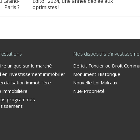
 du Grand-
Édito : 2024, une année dédiée aux
Paris ?
optimistes !
restations
Nos dispositifs d’investisseme
fre unique sur le marché
Déficit Foncier ou Droit Comm
l en investissement immobilier
Monument Historique
cialisation immobilière
Nouvelle Loi Malraux
 immobilière
Nue-Propriété
nos programmes
stissement