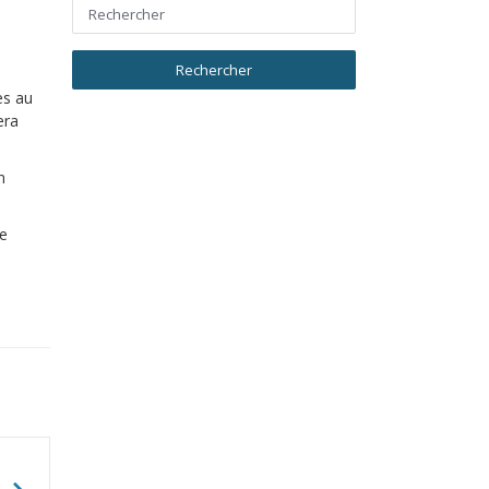
es au
era
n
re