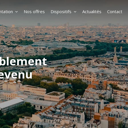
tation
Nos offres
Dispositifs
Actualités
Contact
oublement
revenu